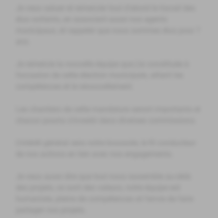
Je veux saluer et remercier tout d’abord le travail des
élus sortants, en associant aussi nos agents
municipaux, et rappeler que nous sommes élus pour 7
ans.
Je remercie la nouvelle équipe que j’ai constituée à
l’occasion de cette élection municipale, alliant les
compétences et le renouvellement.
Les chantiers de cette mandature seront importants et
chacun pourra s’investir dans diverses commissions.
L’intérêt général sera notre boussole, le fil conducteur
de nos actions en lien avec nos engagements.
Je veux aussi dire que tout nous rassemble au-delà
des projets, ce sont des valeurs, notre équipe est
humaniste, pleine de compétences et l’envie de faire
partager nos projets.